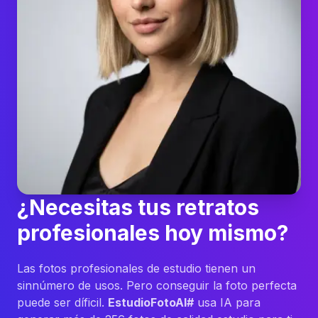
¿Necesitas tus retratos
profesionales hoy mismo?
Las fotos profesionales de estudio tienen un
sinnúmero de usos. Pero conseguir la foto perfecta
puede ser díficil.
EstudioFotoAI#
usa IA para