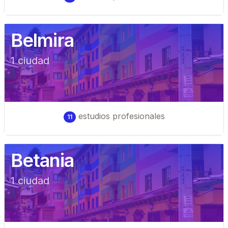
Belmira
1
ciudad
estudios profesionales
11
Betania
1
ciudad